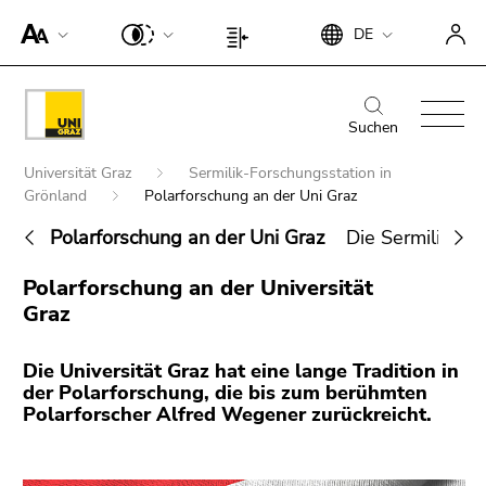
Um die
Beginn
Ende
DE
Seite
Beginn
Ende
des
dieses
besser für
des
dieses
Seitenbereichs:
Seitenbereichs.
Screen-
Seitenbereichs:
Seitenbereichs.
Beginn
Ende
Suche:
Zur
Reader
Seiteneinstellungen:
Zur
des
dieses
Suchen
Übersicht
darstellen
Übersicht
Seitenbereichs:
Seitenbereichs.
der
Beginn
zu
der
Universität Graz
Sermilik-Forschungsstation in
Hauptnavigation:
Zur
Seitenbereiche
des
können,
Grönland
Polarforschung an der Uni Graz
Seitenbereiche
Übersicht
Seitenbereichs:
betätigen
der
Polarforschung an der Uni Graz
Die Sermilik-Fo
Sie
Sie
Seitenbereiche
befinden
Ende
diesen
Polarforschung an der Universität
sich
Suche nach Details rund um die Uni
dieses
Link.
Graz
hier:
Graz
Seitenbereichs.
Um die
Zur
verbesserte
Die Universität Graz hat eine lange Tradition in
Übersicht
Darstellung
der Polarforschung, die bis zum berühmten
der
für Screen-
Polarforscher Alfred Wegener zurückreicht.
Seitenbereiche
Reader zu
deaktivieren,