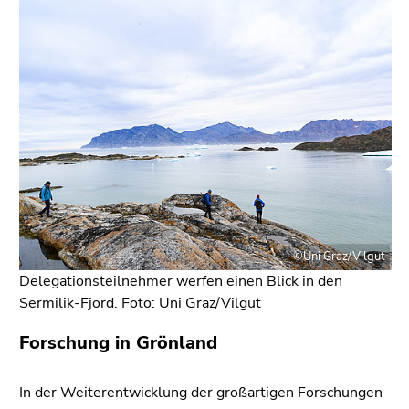
Seitenbereichs.
Zur
Übersicht
der
Seitenbereiche
©Uni Graz/Vilgut
Delegationsteilnehmer werfen einen Blick in den
Sermilik-Fjord. Foto: Uni Graz/Vilgut
Forschung in Grönland
In der Weiterentwicklung der großartigen Forschungen