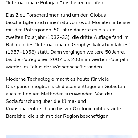
4)
"Internationale Polarjahr" ins Leben gerufen.
Zu
Das Ziel: Forscher:innen rund um den Globus
den
beschäftigten sich innerhalb von zwölf Monaten intensiv
Zusatzinformationen
mit den Polregionen. 50 Jahre dauerte es bis zum
(Zugriffstaste
zweiten Polarjahr (1932-33), die dritte Auflage fand im
5)
Rahmen des "Internationalen Geophysikalischen Jahres"
Zu
(1957–1958) statt. Dann vergingen weitere 50 Jahre,
den
bis die Polregionen 2007 bis 2008 im vierten Polarjahr
Seiteneinstellungen
wieder im Fokus der Wissenschaft standen.
(Benutzer/Sprache)
(Zugriffstaste
Moderne Technologie macht es heute für viele
8)
Disziplinen möglich, sich diesen entlegenen Gebieten
Zur
auch mit neuen Methoden zuzuwenden. Von der
Suche
Sozialforschung über die Klima- und
(Zugriffstaste
Kryosphärenforschung bis zur Ökologie gibt es viele
9)
Bereiche, die sich mit der Region beschäftigen.
Ende
dieses