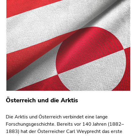
bestätigen
Sie diesen
Link.
Beginn
Zum
des
Inhalt
Seitenbereichs:
(Zugriffstaste
Seitenbereiche:
1)
Zur
Positionsanzeige
(Zugriffstaste
2)
Zur
Hauptnavigation
Österreich und die Arktis
(Zugriffstaste
3)
Zur
Die Arktis und Österreich verbindet eine lange
Unternavigation
Forschungsgeschichte. Bereits vor 140 Jahren (1882–
(Zugriffstaste
1883) hat der Österreicher Carl Weyprecht das erste